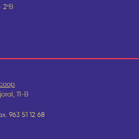
– 2ºB
.coop
ral, 11-B
x. 963 51 12 68