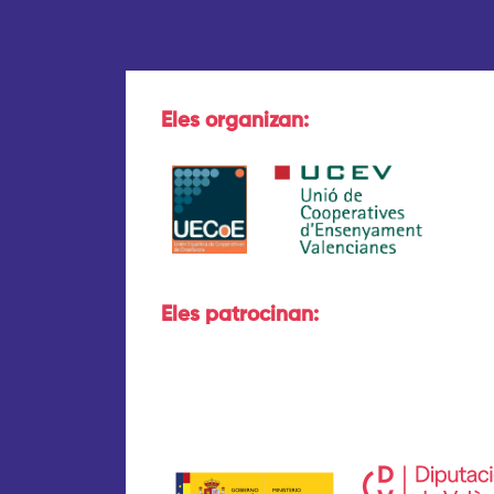
Eles organizan:
Eles patrocinan: