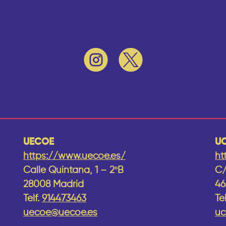
UECOE
U
https://www.uecoe.es/
ht
Calle Quintana, 1 – 2ºB
C/
28008 Madrid
46
Telf.
914473463
Te
uecoe@uecoe.es
uc