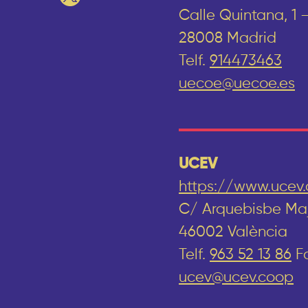
Calle Quintana, 1 
28008 Madrid
Telf.
914473463
uecoe@uecoe.es
UCEV
https://www.ucev
C/ Arquebisbe Majo
46002 València
Telf.
963 52 13 86
Fa
ucev@ucev.coop