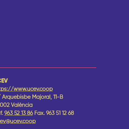
CEV
tps://www.ucev.coop
 Arquebisbe Majoral, 11-B
002 València
lf.
963 52 13 86
Fax. 963 51 12 68
ev@ucev.coop