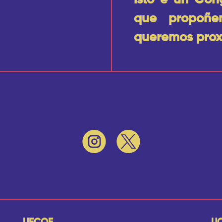
isto é un Con
que propoñe
queremos prox