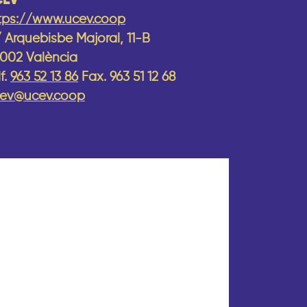
CEV
tps://www.ucev.coop
 Arquebisbe Majoral, 11-B
002 València
lf.
963 52 13 86
Fax. 963 51 12 68
ev@ucev.coop