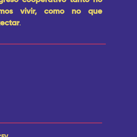
greso cooperativo tanto no
mos vivir, como no que
ectar
.