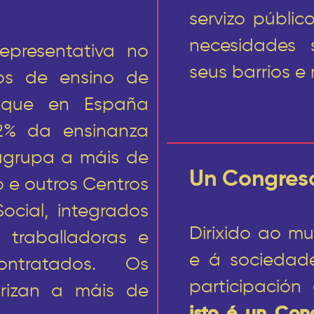
servizo públi
necesidades 
presentativa no
seus barrios e 
ros de ensino de
a, que en España
2% da ensinanza
agrupa a máis de
Un Congres
 e outros Centros
cial, integrados
Dirixido ao m
 traballadoras e
e á sociedade
ontratados. Os
participació
arizan a máis de