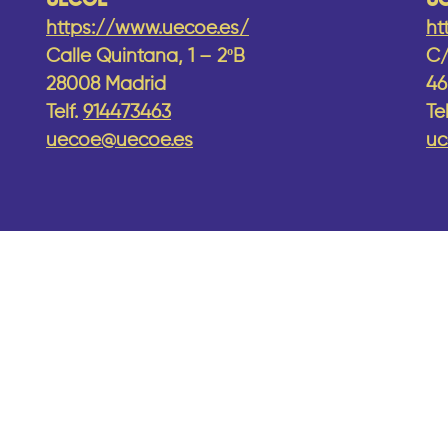
UECOE
U
https://www.uecoe.es/
ht
Calle Quintana, 1 – 2ºB
C/
28008 Madrid
46
Telf.
914473463
Te
uecoe@uecoe.es
uc