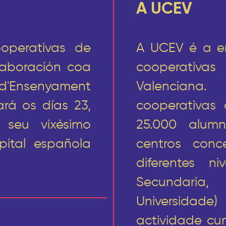
A UCEV
operativas de
A UCEV é a en
laboración coa
cooperativas
'Ensenyament
Valenciana.
ará os días 23,
cooperativas
seu vixésimo
25.000 alumn
pital española
centros con
diferentes ni
Secundaria
Universidade
actividade cu