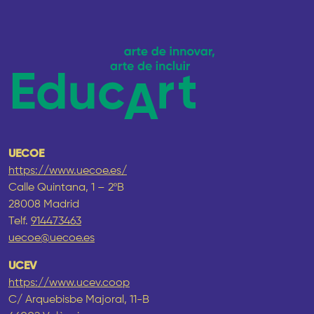
UECOE
https://www.uecoe.es/
Calle Quintana, 1 – 2ºB
28008 Madrid
Telf.
914473463
uecoe@uecoe.es
UCEV
https://www.ucev.coop
C/ Arquebisbe Majoral, 11-B