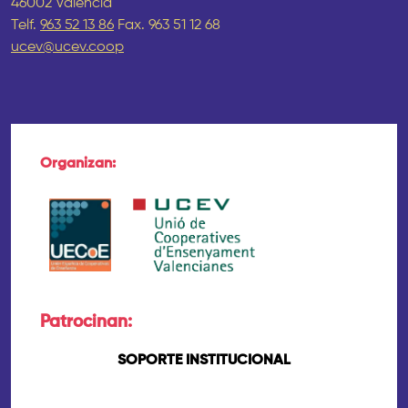
46002 València
Telf.
963 52 13 86
Fax. 963 51 12 68
ucev@ucev.coop
Organizan:
Patrocinan:
SOPORTE INSTITUCIONAL