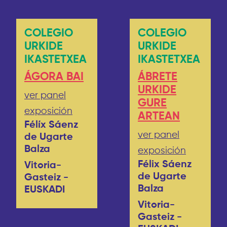
COLEGIO
COLEGIO
URKIDE
URKIDE
IKASTETXEA
IKASTETXEA
ÁGORA BAI
ÁBRETE
URKIDE
ver panel
GURE
exposición
ARTEAN
Félíx Sáenz
ver panel
de Ugarte
Balza
exposición
Félix Sáenz
Vitoria-
de Ugarte
Gasteiz -
Balza
EUSKADI
Vitoria-
Gasteiz -