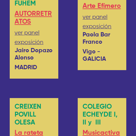
FUHEM
Arte Efímero
AUTORRETR
ver panel
ATOS
exposición
ver panel
Paola Bar
Franco
exposición
Jairo Dopazo
Vigo -
Alonso
GALICIA
MADRID
CREIXEN
COLEGIO
POVILL
ECHEYDE I,
OLESA
II y III
La rateta
Musicactiva