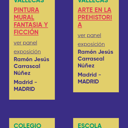
VALLECAS
VALLECAS
PINTURA
ARTE EN LA
MURAL
PREHISTORI
FANTASIA Y
A
FICCIÓN
ver panel
ver panel
exposición
exposición
Ramón Jesús
Carrascal
Ramón Jesús
Núñez
Carrascal
Núñez
Madrid -
MADRID
Madrid -
MADRID
COLEGIO
ESCOLA