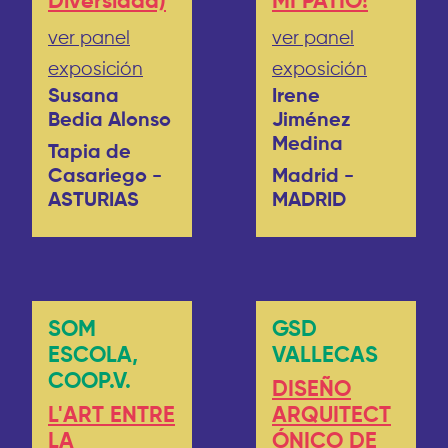
Diversidad)
MI PATIO!
ver panel
ver panel
exposición
exposición
Susana
Irene
Bedia Alonso
Jiménez
Medina
Tapia de
Casariego -
Madrid -
ASTURIAS
MADRID
SOM
GSD
ESCOLA,
VALLECAS
COOP.V.
DISEÑO
L'ART ENTRE
ARQUITECT
LA
ÓNICO DE