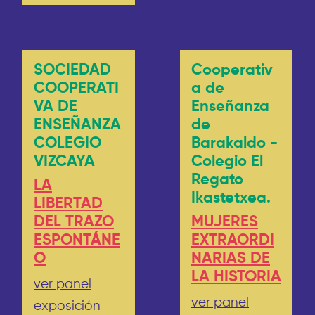
SOCIEDAD
Cooperativ
COOPERATI
a de
VA DE
Enseñanza
ENSEÑANZA
de
COLEGIO
Barakaldo -
VIZCAYA
Colegio El
Regato
LA
Ikastetxea.
LIBERTAD
DEL TRAZO
MUJERES
ESPONTÁNE
EXTRAORDI
O
NARIAS DE
LA HISTORIA
ver panel
ver panel
exposición