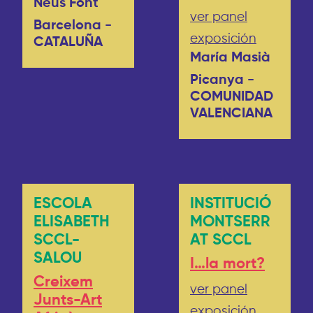
Neus Font
ver panel
Barcelona -
exposición
CATALUÑA
María Masià
Picanya -
COMUNIDAD
VALENCIANA
ESCOLA
INSTITUCIÓ
ELISABETH
MONTSERR
SCCL-
AT SCCL
SALOU
I…la mort?
Creixem
ver panel
Junts-Art
exposición