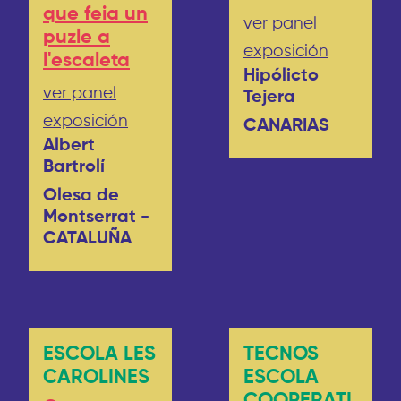
que feia un
ver panel
puzle a
exposición
l'escaleta
Hipólicto
ver panel
Tejera
exposición
CANARIAS
Albert
Bartrolí
Olesa de
Montserrat -
CATALUÑA
ESCOLA LES
TECNOS
CAROLINES
ESCOLA
COOPERATI