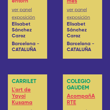
entorn
mes
ver panel
ver panel
exposición
exposición
Elisabet
Elisabet
Sánchez
Sánchez
Caroz
Caroz
Barcelona -
Barcelona -
CATALUÑA
CATALUÑA
CARRILET
COLEGIO
GAUDEM
L'art de
Yayoi
AcompañA
Kusama
RTE