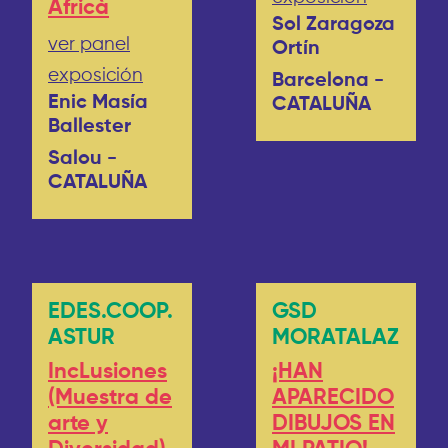
Africà
Sol Zaragoza
ver panel
Ortín
exposición
Barcelona -
Enic Masía
CATALUÑA
Ballester
Salou -
CATALUÑA
EDES.COOP.
GSD
ASTUR
MORATALAZ
IncLusiones
¡HAN
(Muestra de
APARECIDO
arte y
DIBUJOS EN