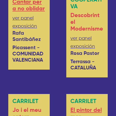
Cantar per
VA
a no oblidar
Descobrint
ver panel
el
exposición
Modernisme
Rafa
ver panel
Santibáñez
exposición
Picassent -
Rosa Pastor
COMUNIDAD
VALENCIANA
Terrassa -
CATALUÑA
CARRILET
CARRILET
Jo i el meu
El pintor del