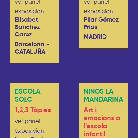
ver panel
ver panel
exposición
exposición
Elisabet
Pilar Gómez
Sanchez
Frías
Caroz
MADRID
Barcelona -
CATALUÑA
ESCOLA
NINOS LA
SOLC
MANDARINA
1,2,3 Tàpies
Art i
emocions a
ver panel
l'escola
exposición
infantil