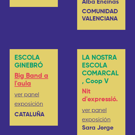
Alba Encinas
COMUNIDAD
VALENCIANA
ESCOLA
LA NOSTRA
GINEBRÓ
ESCOLA
COMARCAL
Big Band a
, Coop V
l'aula
Nit
ver panel
d'expressió.
exposición
ver panel
CATALUÑA
exposición
Sara Jorge