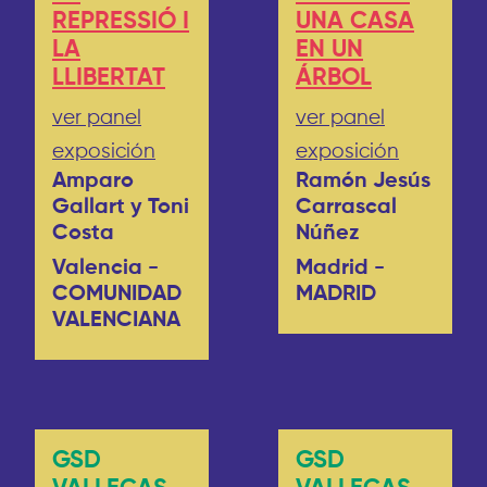
REPRESSIÓ I
UNA CASA
LA
EN UN
LLIBERTAT
ÁRBOL
ver panel
ver panel
exposición
exposición
Amparo
Ramón Jesús
Gallart y Toni
Carrascal
Costa
Núñez
Valencia -
Madrid -
COMUNIDAD
MADRID
VALENCIANA
GSD
GSD