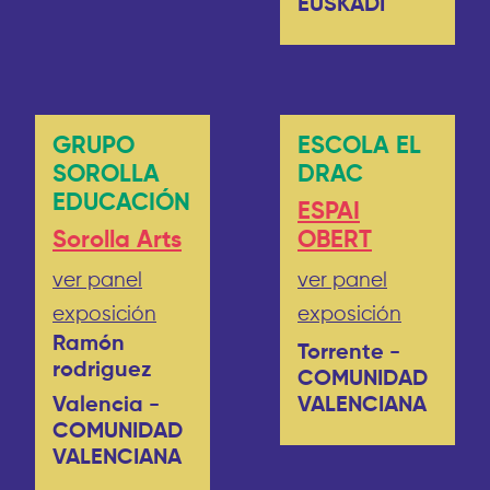
EUSKADI
GRUPO
ESCOLA EL
SOROLLA
DRAC
EDUCACIÓN
ESPAI
Sorolla Arts
OBERT
ver panel
ver panel
exposición
exposición
Ramón
Torrente -
rodriguez
COMUNIDAD
Valencia -
VALENCIANA
COMUNIDAD
VALENCIANA