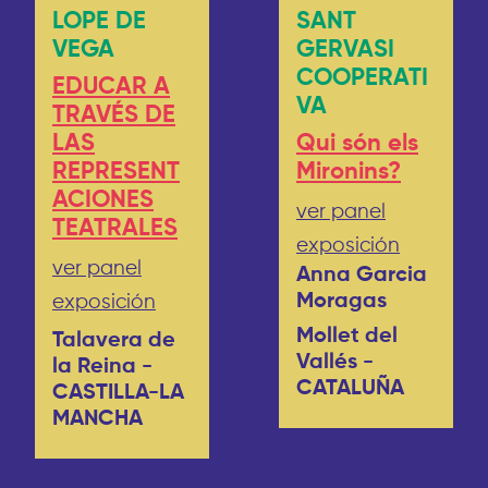
LOPE DE
SANT
VEGA
GERVASI
COOPERATI
EDUCAR A
VA
TRAVÉS DE
LAS
Qui són els
REPRESENT
Mironins?
ACIONES
ver panel
TEATRALES
exposición
ver panel
Anna Garcia
Moragas
exposición
Mollet del
Talavera de
Vallés -
la Reina -
CATALUÑA
CASTILLA-LA
MANCHA