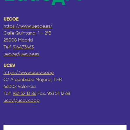
UECOE
https://www.uecoe.es/
Calle Quintana, 1 – 2ºB
28008 Madrid
Telf.
914473463
uecoe@uecoe.es
UCEV
https://www.ucev.coop
C/ Arquebisbe Majoral, 11-B
46002 València
Telf.
963 52 13 86
Fax. 963 51 12 68
ucev@ucev.coop