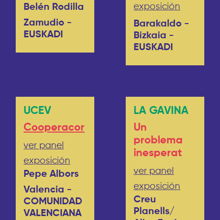
exposición
Belén Rodilla
Zamudio -
Barakaldo -
EUSKADI
Bizkaia -
EUSKADI
UCEV
LA GAVINA
Cooperacor
Un
problema
ver panel
inesperat
exposición
ver panel
Pepe Albors
exposición
Valencia -
Creu
COMUNIDAD
Planells/
VALENCIANA