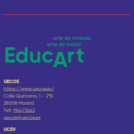
UECOE
https://www.uecoe.es/
Calle Quintana, 1 – 2ºB
28008 Madrid
Telf.
914473463
uecoe@uecoe.es
UCEV