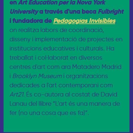
en
Art Education per la Nova York
University
a través d'una beca
Fulbright
i fundadora de
Pedagogías Invisibles
,
on realitza labors de coordinació,
disseny i implementació de projectes en
institucions educatives i culturals. Ha
treballat i col·laborat en diversos
centres d'art com ara Matadero Madrid
i
Brooklyn Museum
i organitzacions
dedicades a l'art contemporani com
Art21
. És co-autora al costat de David
Lanau del llibre “L'art és una manera de
fer (no una cosa que es fa)”.