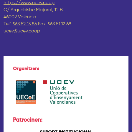
https://www.ucev.coop
C/ Arquebisbe Majoral, 11-B
46002 València
Telf.
963 52 13 86
Fax. 963 51 12 68
ucev@ucev.coop
Organitzen:
Patrocinen: